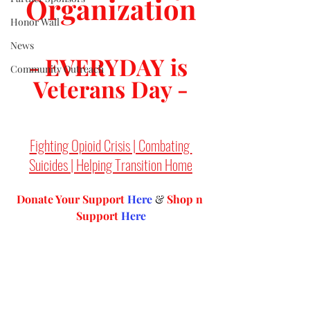
Organization
Honor Wall
News
- EVERYDAY is 
Community Outreach
Veterans Day -
Fighting Opioid Crisis | Combating 
Suicides | Helping Transition Home
Donate Your Support 
Here
 & 
Shop n 
Support
Here