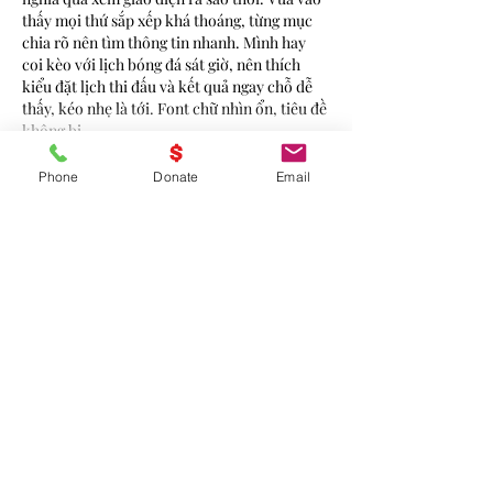
thấy mọi thứ sắp xếp khá thoáng, từng mục 
chia rõ nên tìm thông tin nhanh. Mình hay 
coi kèo với lịch bóng đá sát giờ, nên thích 
kiểu đặt lịch thi đấu và kết quả ngay chỗ dễ 
thấy, kéo nhẹ là tới. Font chữ nhìn ổn, tiêu đề 
không bị…
Show More
Phone
Donate
Email
Like
Reply
Guest
Jan 27, 2025
Rated 5 out of 5 stars.
Thank you for providing this info!
Like
Reply
Guest
Jan 25, 2025