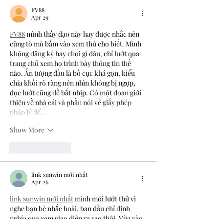
FV88
Apr 29
FV88
 mình thấy dạo này hay được nhắc nên 
cũng tò mò bấm vào xem thử cho biết. Mình 
không đăng ký hay chơi gì đâu, chỉ lướt qua 
trang chủ xem họ trình bày thông tin thế 
nào. Ấn tượng đầu là bố cục khá gọn, kiểu 
chia khối rõ ràng nên nhìn không bị ngợp, 
đọc lướt cũng dễ bắt nhịp. Có một đoạn giới 
thiệu về nhà cái và phần nói về giấy phép 
pháp lý để…
Show More
Like
Reply
link sunwin mới nhất
Apr 26
link sunwin mới nhất
 mình mới lướt thử vì 
nghe bạn bè nhắc hoài, ban đầu chỉ định 
nghía qua xem giao diện ra sao thôi. Vừa vào 