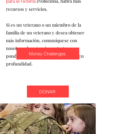
para la Victoria
evoluciona, habrá más
recursos y servicios.
Si es un veterano o un miembro de la
familia de un veterano y desea obtener
más información, comuníquese con
nosotros al
pagina de contacto
y nos
Money Challenges
pondremos en contacto para hablar en
profundidad.
DONAR